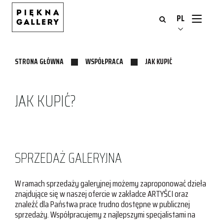
Przejdź
Strona
do
główna
PL
treści
STRONA GŁÓWNA
WSPÓŁPRACA
JAK KUPIĆ
JAK KUPIĆ?
SPRZEDAŻ GALERYJNA
W ramach sprzedaży galeryjnej możemy zaproponować dzieła
znajdujące się w naszej ofercie w zakładce ARTYŚCI oraz
znaleźć dla Państwa prace trudno dostępne w publicznej
sprzedaży. Współpracujemy z najlepszymi specjalistami na