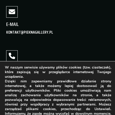
E-MAIL
KONTAKT@PIEKNAGALLERY.PL
TELEFON
W naszym serwisie używamy plików cookies (tzw. ciasteczek),
które zapisują się w przeglądarce internetowej Twojego
+48 22 400 16 88
urządzenia.
Dzięki nim zapewniamy prawidłowe działanie strony
internetowej, a także możemy lepiej dostosować ją do
preferencji użytkowników. Pliki cookies umożliwiają nam
analizę zachowania użytkowników na stronie, a także
pozwalają na odpowiednie dopasowanie treści reklamowych,
GODZINY OTWARCIA
również przy współpracy z wybranymi partnerami. Możesz
zarządzać plikami cookies, przechodząc do Ustawień.
PONIEDZIAŁEK - PIĄTEK: 11:00 - 19:00
Informujemy, że zgodę można wycofać w dowolnym momencie.