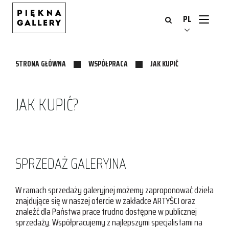
Przejdź
Strona
do
główna
PL
treści
STRONA GŁÓWNA
WSPÓŁPRACA
JAK KUPIĆ
JAK KUPIĆ?
SPRZEDAŻ GALERYJNA
W ramach sprzedaży galeryjnej możemy zaproponować dzieła
znajdujące się w naszej ofercie w zakładce ARTYŚCI oraz
znaleźć dla Państwa prace trudno dostępne w publicznej
sprzedaży. Współpracujemy z najlepszymi specjalistami na