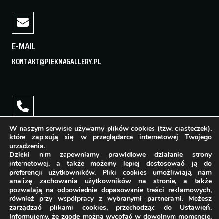
E-MAIL
KONTAKT@PIEKNAGALLERY.PL
TELEFON
W naszym serwisie używamy plików cookies (tzw. ciasteczek),
które zapisują się w przeglądarce internetowej Twojego
+48 22 400 16 88
urządzenia.
Dzięki nim zapewniamy prawidłowe działanie strony
internetowej, a także możemy lepiej dostosować ją do
preferencji użytkowników. Pliki cookies umożliwiają nam
analizę zachowania użytkowników na stronie, a także
pozwalają na odpowiednie dopasowanie treści reklamowych,
GODZINY OTWARCIA
również przy współpracy z wybranymi partnerami. Możesz
zarządzać plikami cookies, przechodząc do Ustawień.
PONIEDZIAŁEK - PIĄTEK: 11:00 - 19:00
Informujemy, że zgodę można wycofać w dowolnym momencie.